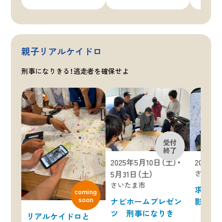
親子リアルケイドロ
刑事になりきる！逃走者を確保せよ
2025年5月10日（土）・
2024年
5月31日（土）
さいた
さいたま市
求む！親
ナビホームプレゼン
影in大
ツ 刑事になりき
リアルケイドロと