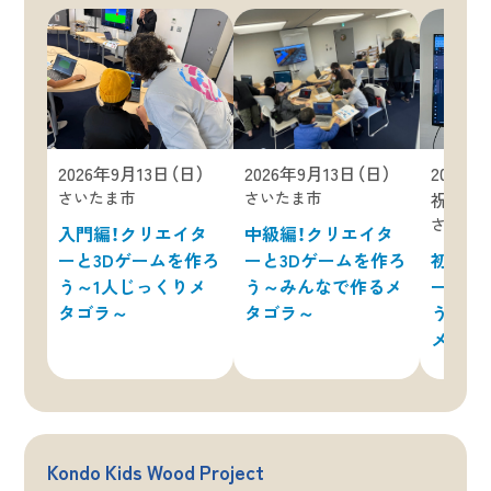
2026年9月13日（日）
2026年9月13日（日）
2026年
さいたま市
さいたま市
祝）
さいた
入門編！クリエイタ
中級編！クリエイタ
ーと3Dゲームを作ろ
ーと3Dゲームを作ろ
初級編
う～1人じっくりメ
う～みんなで作るメ
ーと3
タゴラ～
タゴラ～
う～1
メタゴ
Kondo Kids Wood Project