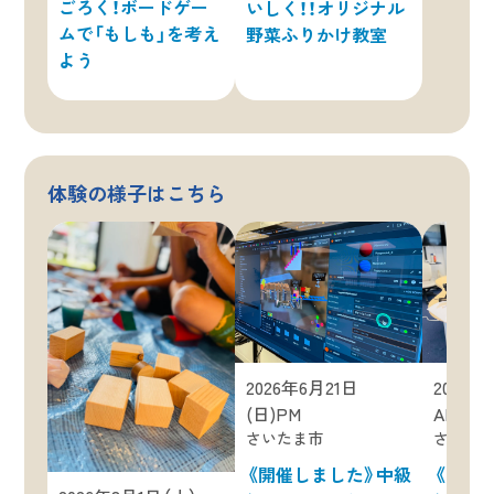
ごろく！ボードゲー
いしく！！オリジナル
ムで「もしも」を考え
野菜ふりかけ教室
よう
体験の様子はこちら
2026年6月21日
2026年
(日)PM
AM
さいたま市
さいた
《開催しました》中級
《開催