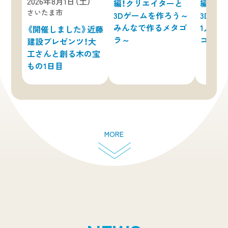
2026年8月1日（土）
編！クリエイターと
編！ク
さいたま市
3Dゲームを作ろう～
3Dゲ
みんなで作るメタゴ
1人で
《開催しました》近藤
ラ～
ゴラ～
建設プレゼンツ！大
工さんと創る木の宝
もの1日目
MORE