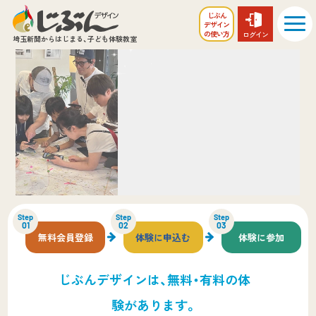
じぶん
デザイン
の
使い方
ログイン
埼玉新聞からはじまる、
子ども体験教室
Step
Step
Step
01
02
03
無料会員登録
体験に申込む
体験に参加
じぶんデザインは、無料・有料の体
験があります。