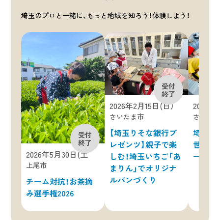
埼玉のプロと一緒に、もっと地域を知ろう！体験しよう！
2026年2月15日(日）
2025年
さいたま市
さいた
【埼玉りそな銀行プ
埼玉い
レゼンツ】親子で楽
世界の
2026年5月30日(土
しむ！埼玉いちご「あ
ーガー
上尾市
まりん」でオリジナ
ルパンづくり
チーム対抗！お茶摘
み選手権2026