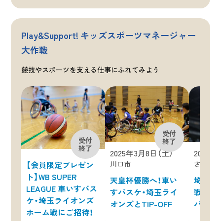
Play&Support! キッズスポーツマネージャー
大作戦
競技やスポーツを支える仕事にふれてみよう
2024年
2025年3月8日（土）
さいた
川口市
【会員限定プレゼン
ト】WB SUPER
埼玉ラ
天皇杯優勝へ！車い
LEAGUE 車いすバス
戦！ 広
すバスケ・埼玉ライ
ケ・埼玉ライオンズ
バスケ
オンズとTIP-OFF
ホーム戦にご招待！