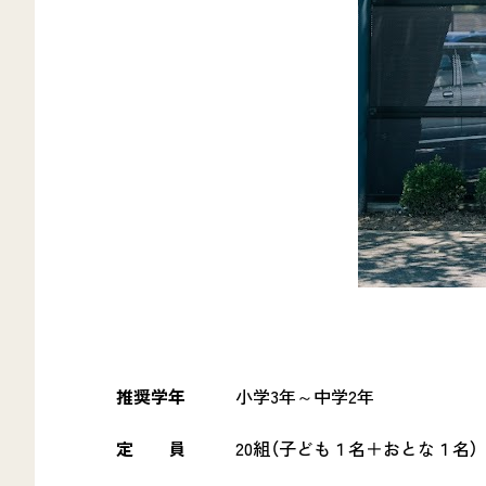
推奨学年
小学3年～中学2年
定 員
20組（子ども１名＋おとな１名）