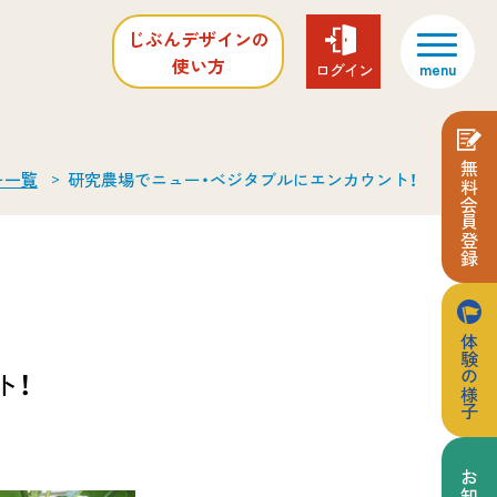
じぶん
デザイン
の
使い方
ログイン
無料会員登録
ー一覧
研究農場でニュー・ベジタブルにエンカウント！
体験の様子
ト！