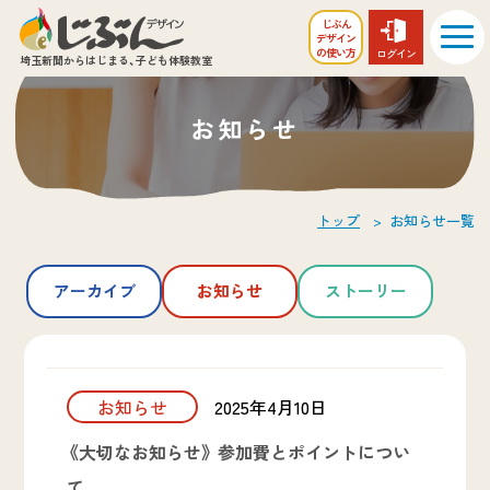
じぶん
デザイン
の
使い方
ログイン
埼玉新聞からはじまる、
子ども体験教室
お知らせ
トップ
お知らせ一覧
アーカイブ
お知らせ
ストーリー
お知らせ
2025年4月10日
《大切なお知らせ》 参加費とポイントについ
て